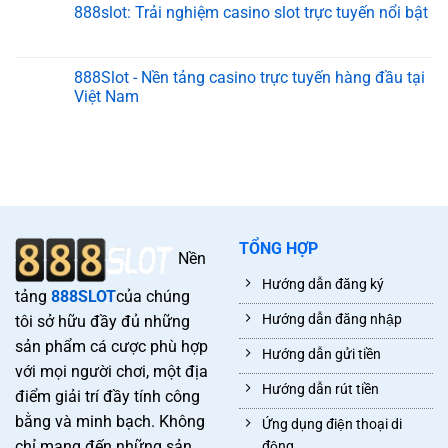
888slot: Trải nghiệm casino slot trực tuyến nổi bật
888Slot - Nền tảng casino trực tuyến hàng đầu tại
Việt Nam
TỔNG HỢP
Nền
Hướng dẫn đăng ký
tảng
888SLOT
của chúng
Hướng dẫn đăng nhập
tôi sở hữu đầy đủ những
sản phẩm cá cược phù hợp
Hướng dẫn gửi tiền
với mọi người chơi, một địa
Hướng dẫn rút tiền
điểm giải trí đầy tính công
bằng và minh bạch. Không
Ứng dụng điện thoại di
chỉ mang đến những sản
động