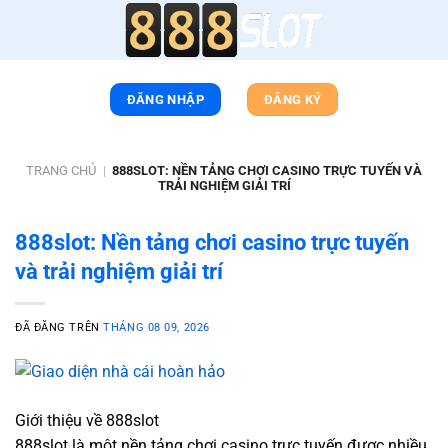
Chuyển
đến
nội
dung
ĐĂNG NHẬP
ĐĂNG KÝ
TRANG CHỦ
|
888SLOT: NỀN TẢNG CHƠI CASINO TRỰC TUYẾN VÀ
TRẢI NGHIỆM GIẢI TRÍ
888slot: Nền tảng chơi casino trực tuyến
và trải nghiệm giải trí
ĐÃ ĐĂNG TRÊN
THÁNG 08 09, 2026
Giới thiệu về 888slot
888slot là một nền tảng chơi casino trực tuyến được nhiều