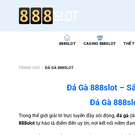
Chuyển
đến
nội
dung
888SLOT
CASINO 888SLOT
THỂ 
TRANG CHỦ
|
ĐÁ GÀ 888SLOT
Đá Gà 888slot – S
Đá Gà 888sl
Trong thế giới giải trí trực tuyến đầy sôi động,
đá gà
(d
888slot
tự hào là điểm đến uy tín, nơi kết nối niềm đ