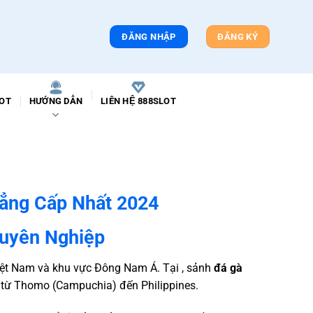
ĐĂNG NHẬP
ĐĂNG KÝ
LOT
HƯỚNG DẪN
LIÊN HỆ 888SLOT
Đẳng Cấp Nhất 2024
huyên Nghiệp
 Việt Nam và khu vực Đông Nam Á. Tại
, sảnh
đá gà
t từ Thomo (Campuchia) đến Philippines.