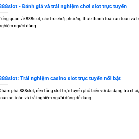
888slot - Đánh giá và trải nghiệm chơi slot trực tuyến
út tiền thắng cược chỉ trong vòng 3-5 phút, hỗ trợ đa ngân hàng 
Tổng quan về 888slot, các trò chơi, phương thức thanh toán an toàn và tr
c hình thức đá gà phổ biến nhất hiện 
nghiệm người dùng.
trải nghiệm đa dạng các loại hình thi đấu, phù hợp với sở thích
1. Đá gà Thomo (Đá gà đòn)
bỉ và kỹ thuật. Các trận đá gà Thomo thường diễn ra tại Campu
xúc hồi hộp qua từng hiệp đấu.
888slot: Trải nghiệm casino slot trực tuyến nổi bật
2. Đá gà cựa sắt (Cựa tròn)
Khám phá 888slot, nền tảng slot trực tuyến phổ biến với đa dạng trò chơi
toán an toàn và trải nghiệm người dùng dễ dàng.
a và miền Tây Việt Nam. Chiến kê được trang bị thêm một chiếc c
ếu có một cú đá hiểm hóc trúng tim hoặc phổi đối thủ.
3. Đá gà cựa dao (Philippines)
o sắc bén như lưỡi liềm có thể chém đứt cánh hoặc cổ đối phươn