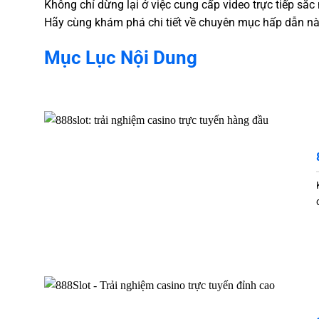
Không chỉ dừng lại ở việc cung cấp video trực tiếp sắc
Hãy cùng khám phá chi tiết về chuyên mục hấp dẫn này
Mục Lục Nội Dung
Tổng
Đá gà trực tuyến là hình thức phát sóng trực tiếp các t
hoặc máy tính. Sảnh
đá gà 888slot
được xây dựng dựa 