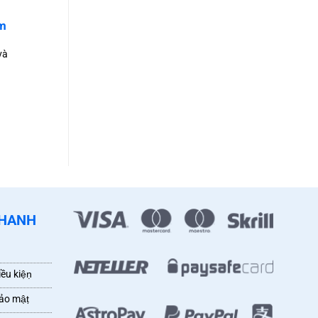
t cú chém may mắn.
am
và
t
Tỷ lệ thường gặp
o hơn về thể lực và kỹ năng.
0.80 - 0.95
 cao hơn Meron một chút.
0.90 - 1.00
NHANH
h Dead Draw).
1:8
(Full Time Draw).
1:88 (Hiếm gặp)
̀u kiệṇ
 chóng
̉o mậṭ