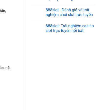
888slot - Đánh giá và trải
dẫn,
nghiệm chơi slot trực tuyến
a mình vào không khí cuồng nhiệt của những trận thư
888slot: Trải nghiệm casino
slot trực tuyến nổi bật
ot?
bảo mật
t trội sau:
rõ từng cú ra đòn, từng pha né tránh của chiến kê mà
hông bao giờ bỏ lỡ những kèo thơm.
ông có gian lận. Hệ thống bảo mật thông tin tại
đạt