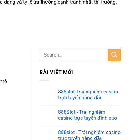
 dạng và tỷ lệ trả thưởng cạnh tranh nhất thị trường.
BÀI VIẾT MỚI
 trò
888slot: trải nghiệm casino
trực tuyến hàng đầu
888Slot - Trải nghiệm
8slot
casino trực tuyến đỉnh cao
ời chơi theo dõi và đặt cược ngay trên thiết bị di động
888slot - Trải nghiệm casino
trực tuyến hàng đầu
cấp hàng đầu như SV388 hay S128, đảm bảo tính pháp