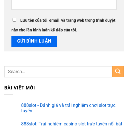
Lưu tên của tôi, email, và trang web trong trình duyệt
này cho lần bình luận kế tiếp của tôi.
BÀI VIẾT MỚI
888slot - Đánh giá và trải nghiệm chơi slot trực
tuyến
888slot: Trải nghiệm casino slot trực tuyến nổi bật