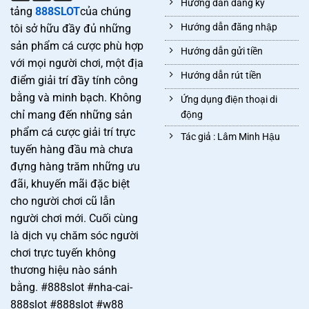
Hướng dẫn đăng ký
tảng
888SLOT
của chúng
Hướng dẫn đăng nhập
tôi sở hữu đầy đủ những
sản phẩm cá cược phù hợp
Hướng dẫn gửi tiền
với mọi người chơi, một địa
Hướng dẫn rút tiền
điểm giải trí đầy tính công
bằng và minh bạch. Không
Ứng dụng điện thoại di
chỉ mang đến những sản
động
phẩm cá cược giải trí trực
Tác giả : Lâm Minh Hậu
tuyến hàng đầu mà chưa
đựng hàng trăm những ưu
đãi, khuyến mãi đặc biệt
cho người chơi cũ lẫn
người chơi mới. Cuối cùng
là dịch vụ chăm sóc người
chơi trực tuyến không
thương hiệu nào sánh
bằng. #888slot #nha-cai-
888slot #888slot #w88