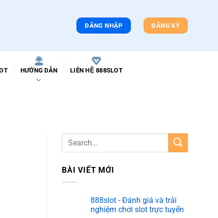
ĐĂNG NHẬP
ĐĂNG KÝ
LOT
HƯỚNG DẪN
LIÊN HỆ 888SLOT
BÀI VIẾT MỚI
888slot - Đánh giá và trải
nghiệm chơi slot trực tuyến