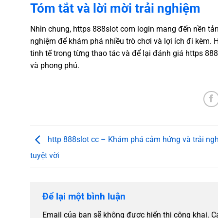
Tóm tắt và lời mời trải nghiệm
Nhìn chung, https 888slot com login mang đến nền tảng
nghiệm để khám phá nhiều trò chơi và lợi ích đi kèm.
tinh tế trong từng thao tác và để lại đánh giá https 8
và phong phú.
http 888slot cc – Khám phá cảm hứng và trải ng
tuyệt vời
Để lại một bình luận
Email của bạn sẽ không được hiển thị công khai.
C