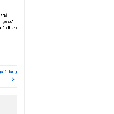
trải
nhận sự
hoàn thiện
gười dùng