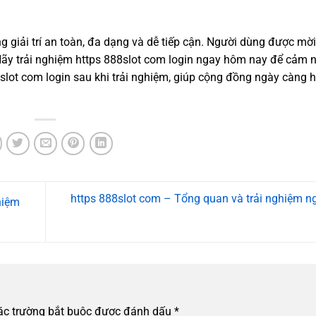
 giải trí an toàn, đa dạng và dễ tiếp cận. Người dùng được mời 
 Hãy trải nghiệm https 888slot com login ngay hôm nay để cảm 
88slot com login sau khi trải nghiệm, giúp cộng đồng ngày càng 
https 888slot com – Tổng quan và trải nghiệm n
hiệm
ác trường bắt buộc được đánh dấu
*