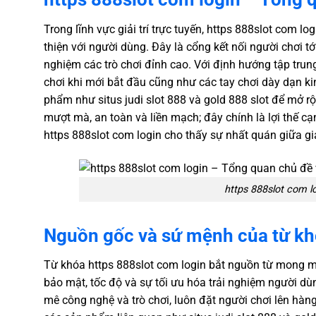
Trong lĩnh vực giải trí trực tuyến, https 888slot com 
thiện với người dùng. Đây là cổng kết nối người chơi tới
nghiệm các trò chơi đỉnh cao. Với định hướng tập trung
chơi khi mới bắt đầu cũng như các tay chơi dày dạn k
phẩm như situs judi slot 888 và gold 888 slot để mở r
mượt mà, an toàn và liền mạch; đây chính là lợi thế cạ
https 888slot com login cho thấy sự nhất quán giữa gi
https 888slot com lo
Nguồn gốc và sứ mệnh của từ k
Từ khóa https 888slot com login bắt nguồn từ mong muố
bảo mật, tốc độ và sự tối ưu hóa trải nghiệm người d
mê công nghệ và trò chơi, luôn đặt người chơi lên hàn