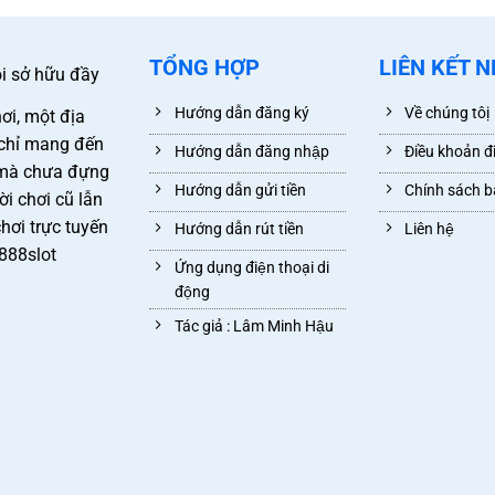
TỔNG HỢP
LIÊN KẾT 
i sở hữu đầy
Hướng dẫn đăng ký
Về chúng tôị
ơi, một địa
 chỉ mang đến
Hướng dẫn đăng nhập
Điều khoản điê
u mà chưa đựng
Hướng dẫn gửi tiền
Chính sách ba
i chơi cũ lẫn
hơi trực tuyến
Hướng dẫn rút tiền
Liên hệ̣
888slot
Ứng dụng điện thoại di
động
Tác giả : Lâm Minh Hậu