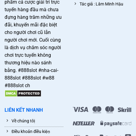
phẩm cá cược giải trí trực
Tác giả : Lâm Minh Hậu
tuyến hàng đầu mà chưa
đựng hàng trăm những ưu
đãi, khuyến mãi đặc biệt
cho người chơi cũ lẫn
người chơi mới. Cuối cùng
là dịch vụ chăm sóc người
chơi trực tuyến không
thương hiệu nào sánh
bằng. #888slot #nha-cai-
888slot #888slot #w88
#888slot ch
LIÊN KẾT NHANH
Về chúng tôị
Điều khoản điều kiệṇ