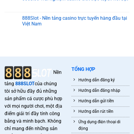
888Slot - Nền tảng casino trực tuyến hàng đầu tại
Việt Nam
TỔNG HỢP
Nền
Hướng dẫn đăng ký
tảng
888SLOT
của chúng
Hướng dẫn đăng nhập
tôi sở hữu đầy đủ những
sản phẩm cá cược phù hợp
Hướng dẫn gửi tiền
với mọi người chơi, một địa
Hướng dẫn rút tiền
điểm giải trí đầy tính công
bằng và minh bạch. Không
Ứng dụng điện thoại di
chỉ mang đến những sản
động