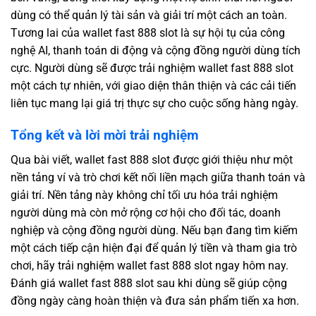
dùng có thể quản lý tài sản và giải trí một cách an toàn.
Tương lai của wallet fast 888 slot là sự hội tụ của công
nghệ AI, thanh toán di động và cộng đồng người dùng tích
cực. Người dùng sẽ được trải nghiệm wallet fast 888 slot
một cách tự nhiên, với giao diện thân thiện và các cải tiến
liên tục mang lại giá trị thực sự cho cuộc sống hàng ngày.
Tổng kết và lời mời trải nghiệm
Qua bài viết, wallet fast 888 slot được giới thiệu như một
nền tảng ví và trò chơi kết nối liền mạch giữa thanh toán và
giải trí. Nền tảng này không chỉ tối ưu hóa trải nghiệm
người dùng mà còn mở rộng cơ hội cho đối tác, doanh
nghiệp và cộng đồng người dùng. Nếu bạn đang tìm kiếm
một cách tiếp cận hiện đại để quản lý tiền và tham gia trò
chơi, hãy trải nghiệm wallet fast 888 slot ngay hôm nay.
Đánh giá wallet fast 888 slot sau khi dùng sẽ giúp cộng
đồng ngày càng hoàn thiện và đưa sản phẩm tiến xa hơn.