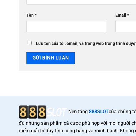
Tên
*
Email
*
Lưu tên của tôi, email, và trang web trong trình duyệt
Nền tảng
888SLOT
của chúng tô
đủ những sản phẩm cá cược phù hợp với mọi người ch
điểm giải trí đầy tính công bằng và minh bạch. Không