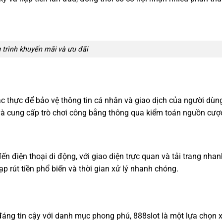
trình khuyến mãi và ưu đãi
 thực để bảo vệ thông tin cá nhân và giao dịch của người dùn
và cung cấp trò chơi công bằng thông qua kiểm toán nguồn cượ
đến điện thoại di động, với giao diện trực quan và tải trang nhan
p rút tiền phổ biến và thời gian xử lý nhanh chóng.
đáng tin cậy với danh mục phong phú, 888slot là một lựa chọn 