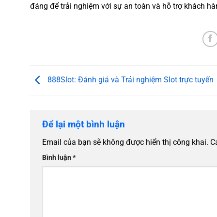
đáng để trải nghiệm với sự an toàn và hỗ trợ khách hàn
888Slot: Đánh giá và Trải nghiệm Slot trực tuyến
Để lại một bình luận
Email của bạn sẽ không được hiển thị công khai.
C
Bình luận
*