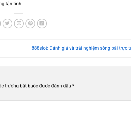
g tận tình.
888slot: Đánh giá và trải nghiệm sòng bài trực 
ác trường bắt buộc được đánh dấu
*