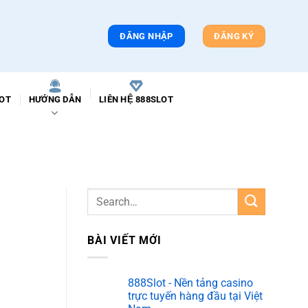
ĐĂNG NHẬP
ĐĂNG KÝ
LOT
HƯỚNG DẪN
LIÊN HỆ 888SLOT
BÀI VIẾT MỚI
888Slot - Nền tảng casino
trực tuyến hàng đầu tại Việt