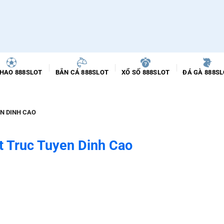
THAO 888SLOT
BẮN CÁ 888SLOT
XỔ SỐ 888SLOT
ĐÁ GÀ 888S
EN DINH CAO
ot Truc Tuyen Dinh Cao