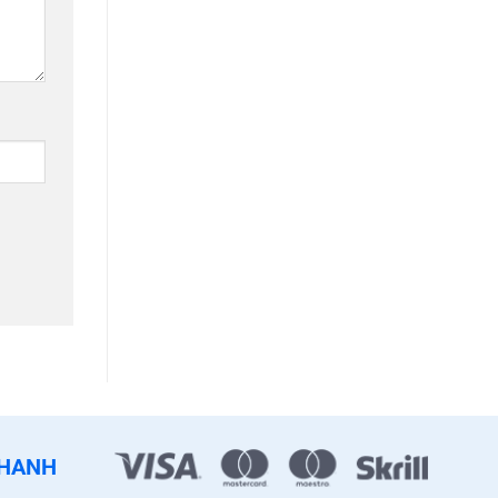
NHANH