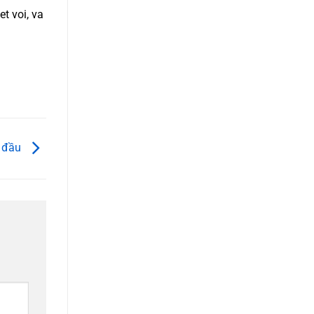
et voi, va
g đầu