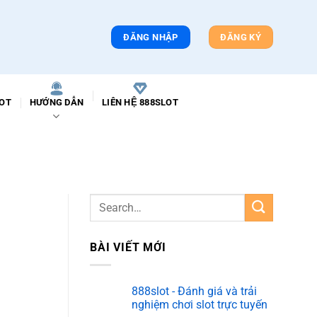
ĐĂNG NHẬP
ĐĂNG KÝ
LOT
HƯỚNG DẪN
LIÊN HỆ 888SLOT
BÀI VIẾT MỚI
888slot - Đánh giá và trải
nghiệm chơi slot trực tuyến