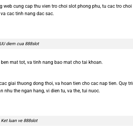
g web cung cap thu vien tro choi slot phong phu, tu cac tro choi
 va cac tinh nang dac sac.
UU diem cua 888slot
o ben mat tot, va tinh nang bao mat cho tai khoan.
ac giai thuong dong thoi, va hoan tien cho cac nap tien. Quy tr
 nhu the ngan hang, vi dien tu, va the, tui nuoc.
Ket luan ve 888slot