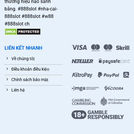
thương hiệu nào sánh
bằng. #888slot #nha-cai-
888slot #888slot #w88
#888slot ch
LIÊN KẾT NHANH
Về chúng tôị
Điều khoản điều kiệṇ
Chính sách bảo mậṭ
Liên hệ̣