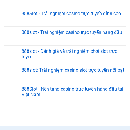
888Slot - Trải nghiệm casino trực tuyến đỉnh cao
888slot - Trải nghiệm casino trực tuyến hàng đầu
888slot - Đánh giá và trải nghiệm chơi slot trực
tuyến
888slot: Trải nghiệm casino slot trực tuyến nổi bật
888Slot - Nền tảng casino trực tuyến hàng đầu tại
Việt Nam