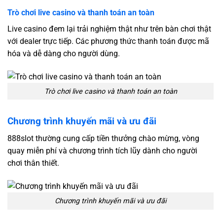
Trò chơi live casino và thanh toán an toàn
Live casino đem lại trải nghiệm thật như trên bàn chơi thật
với dealer trực tiếp. Các phương thức thanh toán được mã
hóa và dễ dàng cho người dùng.
Trò chơi live casino và thanh toán an toàn
Chương trình khuyến mãi và ưu đãi
888slot thường cung cấp tiền thưởng chào mừng, vòng
quay miễn phí và chương trình tích lũy dành cho người
chơi thân thiết.
Chương trình khuyến mãi và ưu đãi