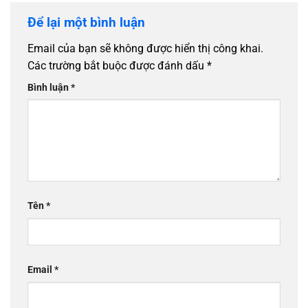
Để lại một bình luận
Email của bạn sẽ không được hiển thị công khai.
Các trường bắt buộc được đánh dấu
*
Bình luận
*
Tên
*
Email
*