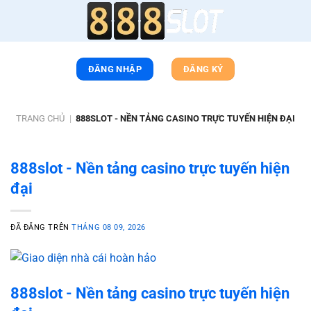
Chuyển
đến
nội
dung
ĐĂNG NHẬP
ĐĂNG KÝ
TRANG CHỦ
|
888SLOT - NỀN TẢNG CASINO TRỰC TUYẾN HIỆN ĐẠI
888slot - Nền tảng casino trực tuyến hiện
đại
ĐÃ ĐĂNG TRÊN
THÁNG 08 09, 2026
888slot - Nền tảng casino trực tuyến hiện