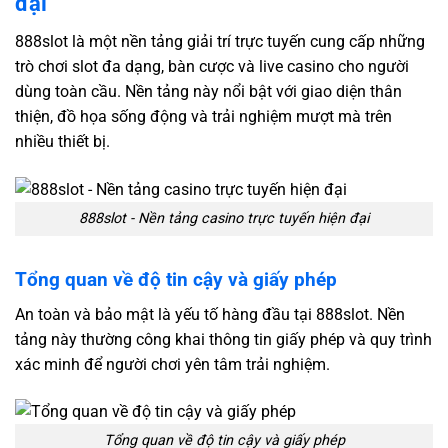
đại
888slot là một nền tảng giải trí trực tuyến cung cấp những
trò chơi slot đa dạng, bàn cược và live casino cho người
dùng toàn cầu. Nền tảng này nổi bật với giao diện thân
thiện, đồ họa sống động và trải nghiệm mượt mà trên
nhiều thiết bị.
888slot - Nền tảng casino trực tuyến hiện đại
Tổng quan về độ tin cậy và giấy phép
An toàn và bảo mật là yếu tố hàng đầu tại 888slot. Nền
tảng này thường công khai thông tin giấy phép và quy trình
xác minh để người chơi yên tâm trải nghiệm.
Tổng quan về độ tin cậy và giấy phép