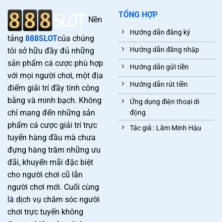
TỔNG HỢP
Nền
Hướng dẫn đăng ký
tảng
888SLOT
của chúng
Hướng dẫn đăng nhập
tôi sở hữu đầy đủ những
sản phẩm cá cược phù hợp
Hướng dẫn gửi tiền
với mọi người chơi, một địa
Hướng dẫn rút tiền
điểm giải trí đầy tính công
bằng và minh bạch. Không
Ứng dụng điện thoại di
chỉ mang đến những sản
động
phẩm cá cược giải trí trực
Tác giả : Lâm Minh Hậu
tuyến hàng đầu mà chưa
đựng hàng trăm những ưu
đãi, khuyến mãi đặc biệt
cho người chơi cũ lẫn
người chơi mới. Cuối cùng
là dịch vụ chăm sóc người
chơi trực tuyến không