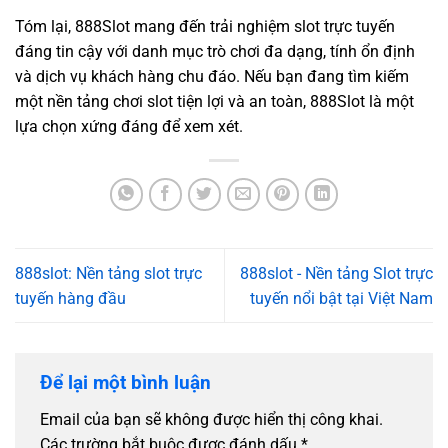
Tóm lại, 888Slot mang đến trải nghiệm slot trực tuyến
đáng tin cậy với danh mục trò chơi đa dạng, tính ổn định
và dịch vụ khách hàng chu đáo. Nếu bạn đang tìm kiếm
một nền tảng chơi slot tiện lợi và an toàn, 888Slot là một
lựa chọn xứng đáng để xem xét.
888slot: Nền tảng slot trực
888slot - Nền tảng Slot trực
tuyến hàng đầu
tuyến nổi bật tại Việt Nam
Để lại một bình luận
Email của bạn sẽ không được hiển thị công khai.
Các trường bắt buộc được đánh dấu
*