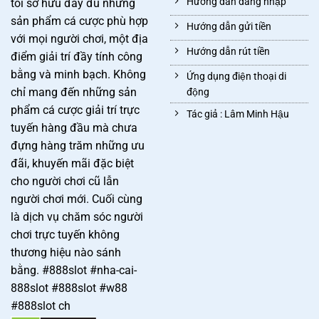
Hướng dẫn đăng nhập
tôi sở hữu đầy đủ những
sản phẩm cá cược phù hợp
Hướng dẫn gửi tiền
với mọi người chơi, một địa
Hướng dẫn rút tiền
điểm giải trí đầy tính công
bằng và minh bạch. Không
Ứng dụng điện thoại di
chỉ mang đến những sản
động
phẩm cá cược giải trí trực
Tác giả : Lâm Minh Hậu
tuyến hàng đầu mà chưa
đựng hàng trăm những ưu
đãi, khuyến mãi đặc biệt
cho người chơi cũ lẫn
người chơi mới. Cuối cùng
là dịch vụ chăm sóc người
chơi trực tuyến không
thương hiệu nào sánh
bằng. #888slot #nha-cai-
888slot #888slot #w88
#888slot ch