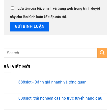
Lưu tên của tôi, email, và trang web trong trình duyệt
này cho lần bình luận kế tiếp của tôi.
BÀI VIẾT MỚI
888slot - Đánh giá nhanh và tổng quan
888slot: trải nghiệm casino trực tuyến hàng đầu