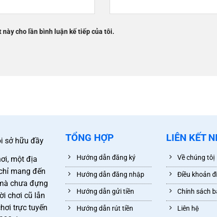
 này cho lần bình luận kế tiếp của tôi.
TỔNG HỢP
LIÊN KẾT 
i sở hữu đầy
Hướng dẫn đăng ký
Về chúng tôị
ơi, một địa
 chỉ mang đến
Hướng dẫn đăng nhập
Điều khoản điê
u mà chưa đựng
Hướng dẫn gửi tiền
Chính sách ba
i chơi cũ lẫn
hơi trực tuyến
Hướng dẫn rút tiền
Liên hệ̣