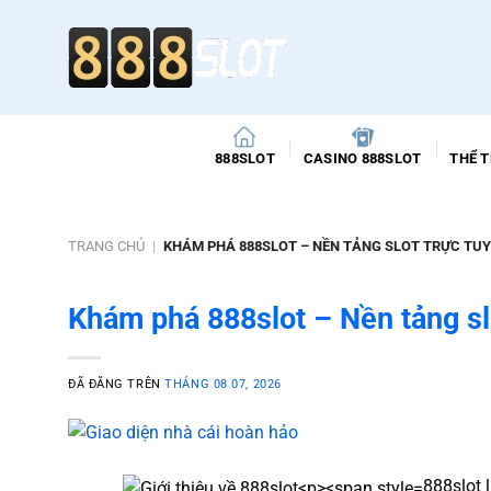
Chuyển
đến
nội
dung
888SLOT
CASINO 888SLOT
THỂ 
TRANG CHỦ
|
KHÁM PHÁ 888SLOT – NỀN TẢNG SLOT TRỰC TUY
Khám phá 888slot – Nền tảng slo
ĐÃ ĐĂNG TRÊN
THÁNG 08 07, 2026
888slot 