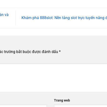
àn và
Khám phá 888slot: Nền tảng slot trực tuyến năng
ác trường bắt buộc được đánh dấu
*
Trang web