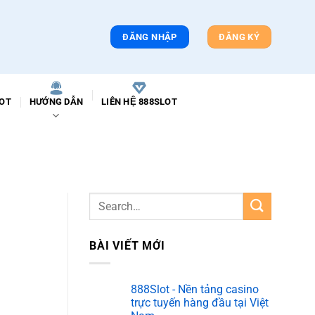
ĐĂNG NHẬP
ĐĂNG KÝ
LOT
HƯỚNG DẪN
LIÊN HỆ 888SLOT
BÀI VIẾT MỚI
888Slot - Nền tảng casino
trực tuyến hàng đầu tại Việt