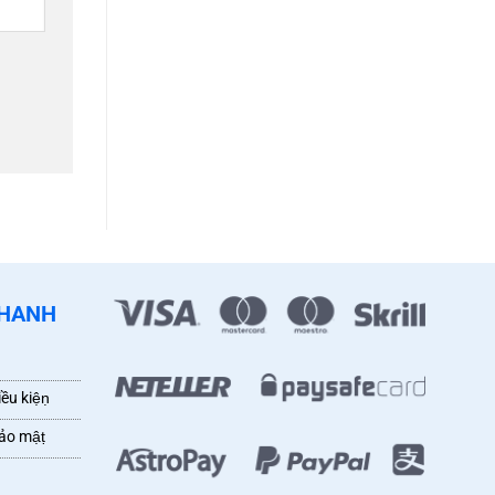
NHANH
̀u kiệṇ
̉o mậṭ