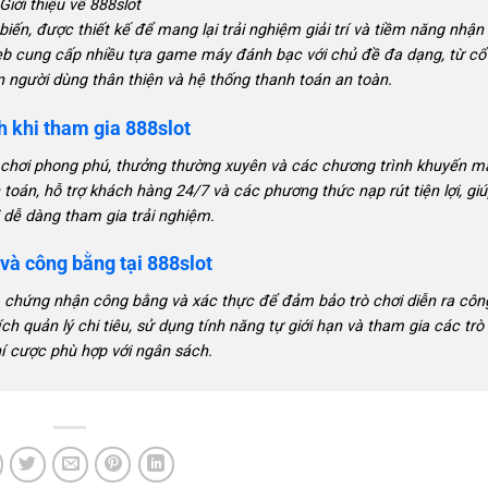
Giới thiệu về 888slot
biến, được thiết kế để mang lại trải nghiệm giải trí và tiềm năng nhận
web cung cấp nhiều tựa game máy đánh bạc với chủ đề đa dạng, từ cổ
ện người dùng thân thiện và hệ thống thanh toán an toàn.
ch khi tham gia 888slot
trò chơi phong phú, thưởng thường xuyên và các chương trình khuyến m
toán, hỗ trợ khách hàng 24/7 và các phương thức nạp rút tiện lợi, giú
 dễ dàng tham gia trải nghiệm.
và công bằng tại 888slot
 chứng nhận công bằng và xác thực để đảm bảo trò chơi diễn ra côn
 quản lý chi tiêu, sử dụng tính năng tự giới hạn và tham gia các trò
hí cược phù hợp với ngân sách.