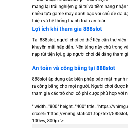
mang lại trải nghiệm giải trí và tiềm năng nhận
nhiều tựa game máy đánh bạc với chủ đề đa dạn
thiện và hệ thống thanh toán an toàn.
Lợi ích khi tham gia 888slot
Tại 888slot, người chơi có thể tiếp cận thư việ
khuyến mãi hấp dẫn. Nền tảng này chú trọng và
nạp rút tiện lợi, giúp người chơi dễ dàng tham g
An toàn và công bằng tại 888slot
888slot áp dụng các biện pháp bảo mật mạnh m
ra công bằng cho mọi người. Người chơi được kh
tham gia các trò chơi có phí cược phù hợp với 
" width="800" height="400" title="https://vnim
srcset="https://vnimg.static01.top/text/888sl
100vw, 800px">