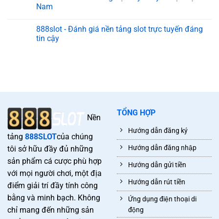
Nam
888slot - Đánh giá nền tảng slot trực tuyến đáng
tin cậy
TỔNG HỢP
Nền
Hướng dẫn đăng ký
tảng
888SLOT
của chúng
Hướng dẫn đăng nhập
tôi sở hữu đầy đủ những
sản phẩm cá cược phù hợp
Hướng dẫn gửi tiền
với mọi người chơi, một địa
Hướng dẫn rút tiền
điểm giải trí đầy tính công
bằng và minh bạch. Không
Ứng dụng điện thoại di
chỉ mang đến những sản
động