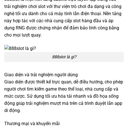
trải nghiệm chơi slot với thư viện trò chơi đa dạng và công
nghệ tối ưu dành cho cả máy tính lẫn điện thoại. Nền tảng
này hợp tác với các nhà cung cấp slot hàng đầu và áp
dụng RNG được chứng nhận để đảm bảo tính công bằng
cho mọi lượt quay.
888slot là gì?
Giao diện và trải nghiệm người dùng
Giao diện được thiết kế trực quan, dễ điều hướng, cho phép
người chơi tìm kiếm game theo thể loại, nhà cung cấp và
mức cược. Sử dụng tối ưu hóa tải nhanh và đồ họa sống
động giúp trải nghiệm mượt mà trên cả trình duyệt lẫn app
di động.
Thương mại và khuyến mãi