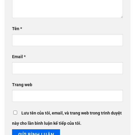
Tên
*
Email
*
Trang web
Lưu tên của tôi, email, và trang web trong trình duyệt
này cho lần bình luận kế tiếp của tôi.