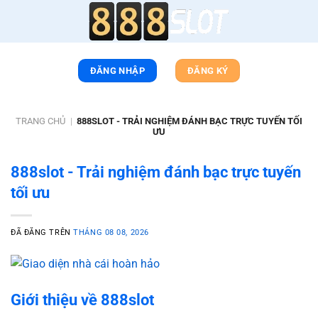
Chuyển
đến
nội
dung
ĐĂNG NHẬP
ĐĂNG KÝ
TRANG CHỦ
|
888SLOT - TRẢI NGHIỆM ĐÁNH BẠC TRỰC TUYẾN TỐI
ƯU
888slot - Trải nghiệm đánh bạc trực tuyến
tối ưu
ĐÃ ĐĂNG TRÊN
THÁNG 08 08, 2026
Giới thiệu về 888slot