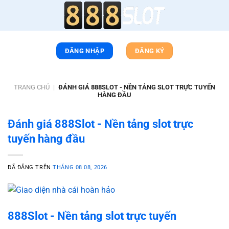
Chuyển
đến
nội
dung
ĐĂNG NHẬP
ĐĂNG KÝ
TRANG CHỦ
|
ĐÁNH GIÁ 888SLOT - NỀN TẢNG SLOT TRỰC TUYẾN
HÀNG ĐẦU
Đánh giá 888Slot - Nền tảng slot trực
tuyến hàng đầu
ĐÃ ĐĂNG TRÊN
THÁNG 08 08, 2026
888Slot - Nền tảng slot trực tuyến