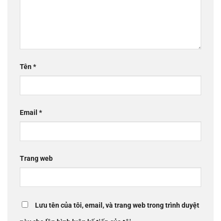
Tên
*
Email
*
Trang web
Lưu tên của tôi, email, và trang web trong trình duyệt