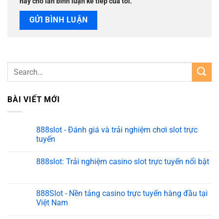
này cho lần bình luận kế tiếp của tôi.
BÀI VIẾT MỚI
888slot - Đánh giá và trải nghiệm chơi slot trực
tuyến
888slot: Trải nghiệm casino slot trực tuyến nổi bật
888Slot - Nền tảng casino trực tuyến hàng đầu tại
Việt Nam